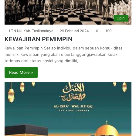
Opini
LTN NU Kab. Tasikmalaya
29 Februari 2024
0
190
KEWAJIBAN PEMIMPIN
Kewajiban Pemimpin Setiap individu dalam sebuah komu- ditas
memiliki kewajiban yang akan dipertanggungjawabkan kelak,
terlepas dari status sosial yang dimiliki,…
Read More »