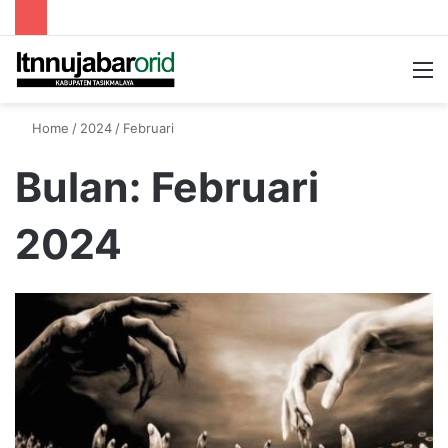
Searc
M
for
Home
/
2024
/
Februari
Bulan:
Februari
2024