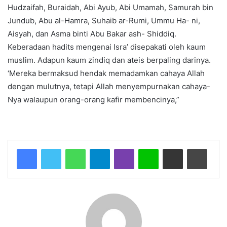
Hudzaifah, Buraidah, Abi Ayub, Abi Umamah, Samurah bin
Jundub, Abu al-Hamra, Suhaib ar-Rumi, Ummu Ha- ni,
Aisyah, dan Asma binti Abu Bakar ash- Shiddiq.
Keberadaan hadits mengenai Isra’ disepakati oleh kaum
muslim. Adapun kaum zindiq dan ateis berpaling darinya.
‘Mereka bermaksud hendak memadamkan cahaya Allah
dengan mulutnya, tetapi Allah menyempurnakan cahaya-
Nya walaupun orang-orang kafir membencinya,”
WhatsApp
Telegram
Viber
Line
Share via Email
Print