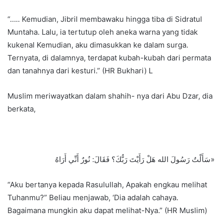
“….. Kemudian, Jibril membawaku hingga tiba di Sidratul
Muntaha. Lalu, ia tertutup oleh aneka warna yang tidak
kukenal Kemudian, aku dimasukkan ke dalam surga.
Ternyata, di dalamnya, terdapat kubah-kubah dari permata
dan tanahnya dari kesturi.” (HR Bukhari) L
Muslim meriwayatkan dalam shahih- nya dari Abu Dzar, dia
berkata,
سَأَلْتُ رَسُولَ الله هَلْ رَأَيْتَ رَبُّكَ؟ فَقَالَ: نُورٌ أَنِّي أَرَاهُ»
“Aku bertanya kepada Rasulullah, Apakah engkau melihat
Tuhanmu?” Beliau menjawab, ‘Dia adalah cahaya.
Bagaimana mungkin aku dapat melihat-Nya.” (HR Muslim)