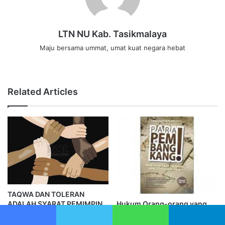
LTN NU Kab. Tasikmalaya
Maju bersama ummat, umat kuat negara hebat
W
e
b
Related Articles
s
i
t
e
TAQWA DAN TOLERAN
ADALAH SYARAT PEMIMPIN
Hukum Orang-orang yang
Membelot dari Pemimpin
8 November 2023