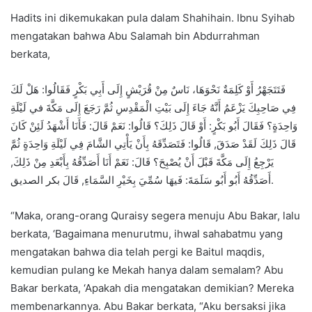
Hadits ini dikemukakan pula dalam Shahihain. Ibnu Syihab
mengatakan bahwa Abu Salamah bin Abdurrahman
berkata,
فَتَتَجَهْرُ أَوْ كَلِمَةٌ نَحْوَهَا، نَاسٌ مِنْ قُرَيْشٍ إِلَى أَبِي بَكْرٍ فَقَالُوا: هَلْ لَكَ
فِي صَاحِبِكَ يَزْعَمُ أَنَّهُ جَاءَ إِلَى بَيْتِ الْمَقْدِسِ ثُمَّ رَجَعَ إِلَى مَكَّةَ في لَيْلَةِ
وَاحِدَةٍ؟ فَقَالَ أَبُو بَكْرٍ: أَوْ قَالَ ذَلِكَ؟ قَالُوا: نَعَمْ قَالَ: فَأَنَا أَشْهَدُ لَئِنْ كَانَ
قَالَ ذَلِكَ لَقَدْ صَدَقَ, قَالُوا: فَتَصَدِّقَهُ بِأَنْ يَأْتِي الشَّامَ فِي لَيْلَةِ وَاحِدَةٍ ثُمَّ
يَرْجِعُ إِلَى مَكَّةَ قَبْلَ أَنْ يُصْبِحَ؟ قَالَ: نَعَمْ أَنَا أَصَدِّقُهُ بِأَبْعَدِ مِنْ ذَلِكَ,
أَصَدِّقُهُ أَبُو أَبُو سَلَمَةَ: فَيهَا سُمِّيَ بِخَيْرِ السَّمَاءِ, قَالَ بكر الصديق.
“Maka, orang-orang Quraisy segera menuju Abu Bakar, lalu
berkata, ‘Bagaimana menurutmu, ihwal sahabatmu yang
mengatakan bahwa dia telah pergi ke Baitul maqdis,
kemudian pulang ke Mekah hanya dalam semalam? Abu
Bakar berkata, ‘Apakah dia mengatakan demikian? Mereka
membenarkannya. Abu Bakar berkata, “Aku bersaksi jika