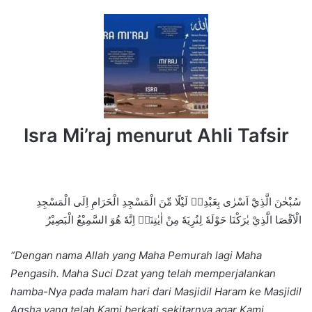
Isra Mi’raj menurut Ahli Tafsir
سُبْحٰنَ الَّذِيْٓ اَسْرٰى بِعَبْدِهٖ لَيْلًا مِّنَ الْمَسْجِدِ الْحَرَامِ اِلَى الْمَسْجِدِ
الْاَقْصَا الَّذِيْ بٰرَكْنَا حَوْلَهٗ لِنُرِيَهٗ مِنْ اٰيٰتِنَاۗ اِنَّهٗ هُوَ السَّمِيْعُ الْبَصِيْرُ
“Dengan nama Allah yang Maha Pemurah lagi Maha
Pengasih. Maha Suci Dzat yang telah memperjalankan
hamba-Nya pada malam hari dari Masjidil Haram ke Masjidil
Aqsha yang telah Kami berkati sekitarnya agar Kami