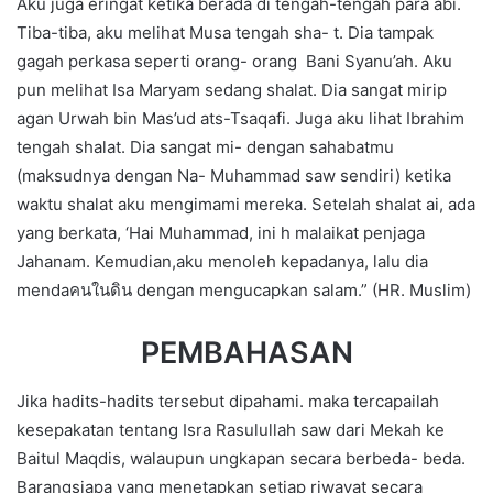
Aku juga eringat ketika berada di tengah-tengah para abi.
Tiba-tiba, aku melihat Musa tengah sha- t. Dia tampak
gagah perkasa seperti orang- orang Bani Syanu’ah. Aku
pun melihat Isa Maryam sedang shalat. Dia sangat mirip
agan Urwah bin Mas’ud ats-Tsaqafi. Juga aku lihat Ibrahim
tengah shalat. Dia sangat mi- dengan sahabatmu
(maksudnya dengan Na- Muhammad saw sendiri) ketika
waktu shalat aku mengimami mereka. Setelah shalat ai, ada
yang berkata, ‘Hai Muhammad, ini h malaikat penjaga
Jahanam. Kemudian,aku menoleh kepadanya, lalu dia
mendaคนในดิน dengan mengucapkan salam.” (HR. Muslim)
PEMBAHASAN
Jika hadits-hadits tersebut dipahami. maka tercapailah
kesepakatan tentang Isra Rasulullah saw dari Mekah ke
Baitul Maqdis, walaupun ungkapan secara berbeda- beda.
Barangsiapa yang menetapkan setiap riwayat secara