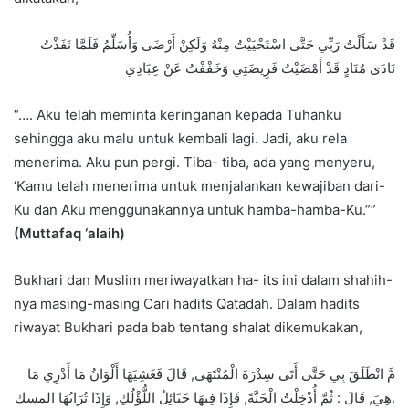
قَدْ سَأَلْتُ رَبِّي حَتَّى اسْتَحْيَيْتُ مِنْهُ وَلَكِنْ أَرْضَى وَأُسَلِّمُ فَلَمَّا نَفَذْتُ
نَادَى مُنَادٍ قَدْ أَمْضَيْتُ فَرِيضَتِي وَخَفْفْتُ عَنْ عِبَادِي
“…. Aku telah meminta keringanan kepada Tuhanku
sehingga aku malu untuk kembali lagi. Jadi, aku rela
menerima. Aku pun pergi. Tiba- tiba, ada yang menyeru,
‘Kamu telah menerima untuk menjalankan kewajiban dari-
Ku dan Aku menggunakannya untuk hamba-hamba-Ku.””
(Muttafaq ‘alaih)
Bukhari dan Muslim meriwayatkan ha- its ini dalam shahih-
nya masing-masing Cari hadits Qatadah. Dalam hadits
riwayat Bukhari pada bab tentang shalat dikemukakan,
مَّ انْطَلَقَ بِي حَتَّى أَتَى سِدْرَةَ الْمُنْتَهَى, قَالَ فَغَشِيَهَا أَلْوَانُ مَا أَدْرِي مَا
هِيَ, قَالَ : ثُمَّ أُدْخِلْتُ الْجَنَّةَ, فَإِذَا فِيهَا حَبَائِلُ اللُّؤْلُكِ, وَإِذَا تُرَابُهَا المسك.