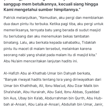
sanggup mem betulkannya, kecuali siang hingga
Kami mengetahui sumber himpitannya.”
Patrick melanjutkan, “Kemudian, aku pergi dan membiarkan
dua daun pintu itu terbuka. Ketika pagi tiba, aku pergi untuk
memeriksanya, ternyata batu yang berada di sudut masjid
itu berlubang dan aku menemukan bekas tambatan
binatang. Lalu, aku berkata kepada sahabatku, Tidaklah
pintu itu macet di malam tersebut, melainkan karena
seorang nabi yang shalat pada malam itu di masjid kita.”
Abu Nu’aim menceritakan lanjutan hadits ini.
Al-Hafizh Abu al-Khathab Umar bin Dahyah berkata,
“Banyak riwayat hadits tentang Isra yang diriwayatkan dari
Umar bin Khaththab, Ali, Ibnu Mas’ud, Abu Dzar Malik bin
Sha’sha’ah, Abu Hurairah, Abu Said, Ibnu Abbas, Syaddad
bin Aus, Ubay bin Ka’ab, Abdurrahman bin Qurth, Abu Hub-
bah al-Ansari, Abu Laila al-Ansari, Abdullah bin Umar, Janir,