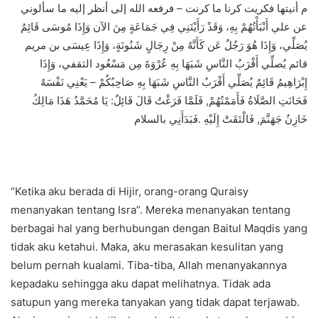
م أنيتها فكريت كرنا ما كرنت – فرفعه الله إلى أنظر إليه ما سألوني
عن علي أَنْبَأْتُهُمْ بِهِ، وَقَدْ رَأَيْتَنِي فِي جَمَاعَةٍ مِنَ الآن وَإِذَا مُوسَى قَائِمٌ
يُصَلِّي، وَإِذَا هُوَ رَجُلٌ عَن كَأَنَّهُ مِنْ رِجَالٍ شَنُونَةٍ، وَإِذَا عِيسَى بن مريم
قائم يُصلِّي أَقْرَبُ النَّاسِ شَبَهَا بِهِ عُرْوَةَ مِن مَسْعُود الثقفي، وَإِذَا
إِبْرَاهِيمُ قَائِمٌ يُصَلِّي أَقْرَبُ النَّاسِ شَبَهَا بِهِ صَاحِبُكُمْ – يَعْنِي نَفْسَهُ
فَحَانَتِ الصَّلَاةُ فَأَمَمْتُهُمْ, فَلَمَّا فَرَغْتُ قَالَ قَائِلٌ: يَا مُحَمَّدُ هَذَا مَالِكُ
خَازِنُ جَهَنَّمَ, فَالْتَقَتْ إِلَيْهِ .فَبَدَأَنِي بالسلام
“Ketika aku berada di Hijir, orang-orang Quraisy
menanyakan tentang Isra”. Mereka menanyakan tentang
berbagai hal yang berhubungan dengan Baitul Maqdis yang
tidak aku ketahui. Maka, aku merasakan kesulitan yang
belum pernah kualami. Tiba-tiba, Allah menanyakannya
kepadaku sehingga aku dapat melihatnya. Tidak ada
satupun yang mereka tanyakan yang tidak dapat terjawab.