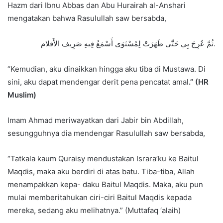
Hazm dari Ibnu Abbas dan Abu Hurairah al-Anshari
mengatakan bahwa Rasulullah saw bersabda,
ثُمَّ عُرِجَ بِي حَتَّى ظَهَرَتْ لِمُسْتَوَى أَسْمَعُ فِيهِ صَرِيف الأَقلام.
“Kemudian, aku dinaikkan hingga aku tiba di Mustawa. Di
sini, aku dapat mendengar derit pena pencatat amal
.” (HR
Muslim)
Imam Ahmad meriwayatkan dari Jabir bin Abdillah,
sesungguhnya dia mendengar Rasulullah saw bersabda,
“Tatkala kaum Quraisy mendustakan Israra’ku ke Baitul
Maqdis, maka aku berdiri di atas batu. Tiba-tiba, Allah
menampakkan kepa- daku Baitul Maqdis. Maka, aku pun
mulai memberitahukan ciri-ciri Baitul Maqdis kepada
mereka, sedang aku melihatnya.” (Muttafaq ‘alaih)