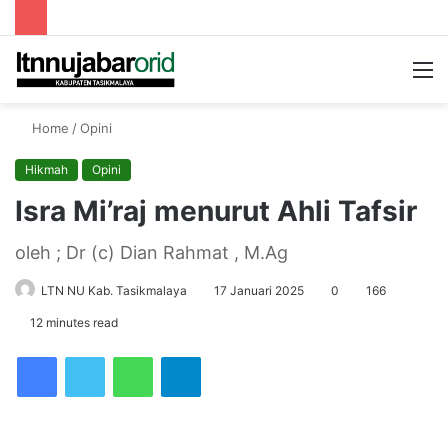
Searc
M
for
Home
/
Opini
Hikmah
Opini
Isra Mi’raj menurut Ahli Tafsir
oleh ; Dr (c) Dian Rahmat , M.Ag
LTN NU Kab. Tasikmalaya
17 Januari 2025
0
166
12 minutes read
Facebook
Twitter
WhatsApp
Telegram