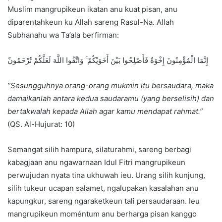
Muslim mangrupikeun ikatan anu kuat pisan, anu
diparentahkeun ku Allah sareng Rasul-Na. Allah
Subhanahu wa Ta’ala berfirman:
إِنَّمَا الْمُؤْمِنُونَ إِخْوَةٌ فَأَصْلِحُوا بَيْنَ أَخَوَيْكُمْ ۚ وَاتَّقُوا اللَّهَ لَعَلَّكُمْ تُرْحَمُون
“Sesungguhnya orang-orang mukmin itu bersaudara, maka
damaikanlah antara kedua saudaramu (yang berselisih) dan
bertakwalah kepada Allah agar kamu mendapat rahmat.”
(QS. Al-Hujurat: 10)
Semangat silih hampura, silaturahmi, sareng berbagi
kabagjaan anu ngawarnaan Idul Fitri mangrupikeun
perwujudan nyata tina ukhuwah ieu. Urang silih kunjung,
silih tukeur ucapan salamet, ngalupakan kasalahan anu
kapungkur, sareng ngaraketkeun tali persaudaraan. Ieu
mangrupikeun moméntum anu berharga pisan kanggo