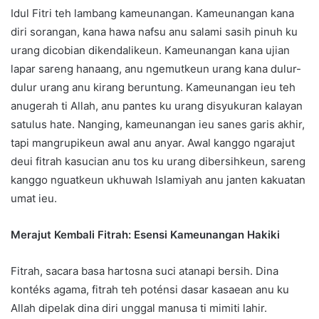
Idul Fitri teh lambang kameunangan. Kameunangan kana
diri sorangan, kana hawa nafsu anu salami sasih pinuh ku
urang dicobian dikendalikeun. Kameunangan kana ujian
lapar sareng hanaang, anu ngemutkeun urang kana dulur-
dulur urang anu kirang beruntung. Kameunangan ieu teh
anugerah ti Allah, anu pantes ku urang disyukuran kalayan
satulus hate. Nanging, kameunangan ieu sanes garis akhir,
tapi mangrupikeun awal anu anyar. Awal kanggo ngarajut
deui fitrah kasucian anu tos ku urang dibersihkeun, sareng
kanggo nguatkeun ukhuwah Islamiyah anu janten kakuatan
umat ieu.
Merajut Kembali Fitrah: Esensi Kameunangan Hakiki
Fitrah, sacara basa hartosna suci atanapi bersih. Dina
kontéks agama, fitrah teh poténsi dasar kasaean anu ku
Allah dipelak dina diri unggal manusa ti mimiti lahir.