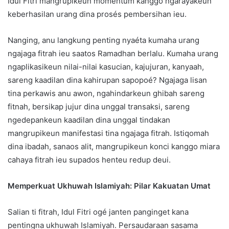
Idul Fitri mangrupikeun moméntum kanggo ngarayakeun
keberhasilan urang dina prosés pembersihan ieu.
Nanging, anu langkung penting nyaéta kumaha urang
ngajaga fitrah ieu saatos Ramadhan berlalu. Kumaha urang
ngaplikasikeun nilai-nilai kasucian, kajujuran, kanyaah,
sareng kaadilan dina kahirupan sapopoé? Ngajaga lisan
tina perkawis anu awon, ngahindarkeun ghibah sareng
fitnah, bersikap jujur dina unggal transaksi, sareng
ngedepankeun kaadilan dina unggal tindakan
mangrupikeun manifestasi tina ngajaga fitrah. Istiqomah
dina ibadah, sanaos alit, mangrupikeun konci kanggo miara
cahaya fitrah ieu supados henteu redup deui.
Memperkuat Ukhuwah Islamiyah: Pilar Kakuatan Umat
Salian ti fitrah, Idul Fitri ogé janten panginget kana
pentingna ukhuwah Islamiyah. Persaudaraan sasama