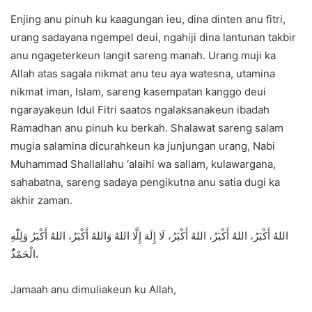
Enjing anu pinuh ku kaagungan ieu, dina dinten anu fitri,
urang sadayana ngempel deui, ngahiji dina lantunan takbir
anu ngageterkeun langit sareng manah. Urang muji ka
Allah atas sagala nikmat anu teu aya watesna, utamina
nikmat iman, Islam, sareng kasempatan kanggo deui
ngarayakeun Idul Fitri saatos ngalaksanakeun ibadah
Ramadhan anu pinuh ku berkah. Shalawat sareng salam
mugia salamina dicurahkeun ka junjungan urang, Nabi
Muhammad Shallallahu ‘alaihi wa sallam, kulawargana,
sahabatna, sareng sadaya pengikutna anu satia dugi ka
akhir zaman.
اللهُ أَكْبَرُ، اللهُ أَكْبَرُ، اللهُ أَكْبَرُ، لَا إِلَهَ إِلَّا اللهُ وَاللهُ أَكْبَرُ، اللهُ أَكْبَرُ وَلِلّٰهِ
الْحَمْد
ُ.
Jamaah anu dimuliakeun ku Allah,