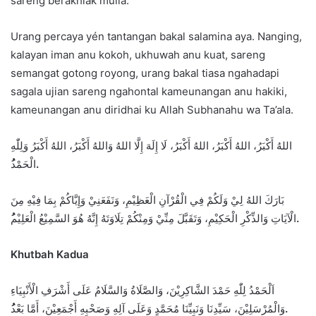
sareng berakhlak mulia.
Urang percaya yén tantangan bakal salamina aya. Nanging,
kalayan iman anu kokoh, ukhuwah anu kuat, sareng
semangat gotong royong, urang bakal tiasa ngahadapi
sagala ujian sareng ngahontal kameunangan anu hakiki,
kameunangan anu diridhai ku Allah Subhanahu wa Ta’ala.
اللهُ أَكْبَرُ، اللهُ أَكْبَرُ، اللهُ أَكْبَرُ، لَا إِلَهَ إِلَّا اللهُ وَاللهُ أَكْبَرُ، اللهُ أَكْبَرُ وَلِلّٰهِ
الْحَمْد
ُ.
بَارَكَ اللهُ لِيْ وَلَكُمْ فِي الْقُرْآنِ الْعَظِيْمِ، وَنَفَعَنِيْ وَإِيَّاكُمْ بِمَا فِيْهِ مِنَ
الْآيَاتِ وَالذِّكْرِ الْحَكِيْمِ، وَتَقَبَّلَ مِنِّيْ وَمِنْكُمْ تِلَاوَتَهُ إِنَّهُ هُوَ السَّمِيْعُ الْعَلِيْم
ُ.
Khutbah Kadua
اَلْحَمْدُ لِلّٰهِ حَمْدَ الشَّاكِرِيْنَ، وَالصَّلَاةُ وَالسَّلَامُ عَلَى أَشْرَفِ الْأَنْبِيَاءِ
وَالْمُرْسَلِيْنَ، سَيِّدِنَا وَنَبِيِّنَا مُحَمَّدٍ وَعَلَى آلِهِ وَصَحْبِهِ أَجْمَعِيْنَ، أَمَّا بَعْد
ُ.