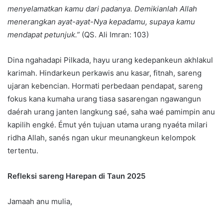
menyelamatkan kamu dari padanya. Demikianlah Allah
menerangkan ayat-ayat-Nya kepadamu, supaya kamu
mendapat petunjuk.”
(QS. Ali Imran: 103)
Dina ngahadapi Pilkada, hayu urang kedepankeun akhlakul
karimah. Hindarkeun perkawis anu kasar, fitnah, sareng
ujaran kebencian. Hormati perbedaan pendapat, sareng
fokus kana kumaha urang tiasa sasarengan ngawangun
daérah urang janten langkung saé, saha waé pamimpin anu
kapilih engké. Émut yén tujuan utama urang nyaéta milari
ridha Allah, sanés ngan ukur meunangkeun kelompok
tertentu.
Refleksi sareng Harepan di Taun 2025
Jamaah anu mulia,