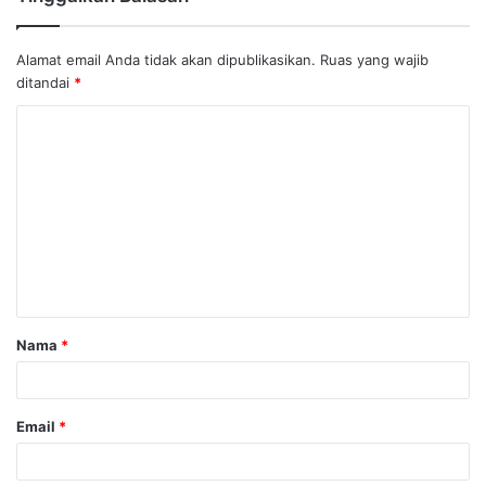
Alamat email Anda tidak akan dipublikasikan.
Ruas yang wajib
ditandai
*
K
o
m
e
n
t
a
Nama
*
r
*
Email
*