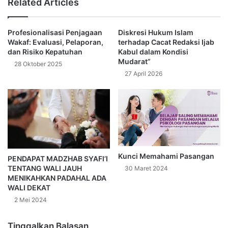
Related Articles
s
i
Profesionalisasi Penjagaan
Diskresi Hukum Islam
t
Wakaf: Evaluasi, Pelaporan,
terhadap Cacat Redaksi Ijab
e
dan Risiko Kepatuhan
Kabul dalam Kondisi
Mudarat”
28 Oktober 2025
27 April 2026
Kunci Memahami Pasangan
PENDAPAT MADZHAB SYAFI’I
TENTANG WALI JAUH
30 Maret 2024
MENIKAHΚΑΝ PADAHAL ADA
WALI DEKAT
2 Mei 2024
Tinggalkan Balasan