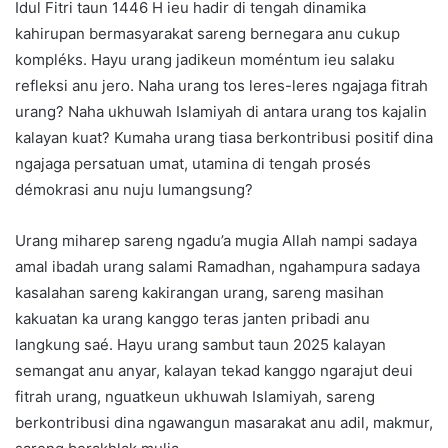
Idul Fitri taun 1446 H ieu hadir di tengah dinamika
kahirupan bermasyarakat sareng bernegara anu cukup
kompléks. Hayu urang jadikeun moméntum ieu salaku
refleksi anu jero. Naha urang tos leres-leres ngajaga fitrah
urang? Naha ukhuwah Islamiyah di antara urang tos kajalin
kalayan kuat? Kumaha urang tiasa berkontribusi positif dina
ngajaga persatuan umat, utamina di tengah prosés
démokrasi anu nuju lumangsung?
Urang miharep sareng ngadu’a mugia Allah nampi sadaya
amal ibadah urang salami Ramadhan, ngahampura sadaya
kasalahan sareng kakirangan urang, sareng masihan
kakuatan ka urang kanggo teras janten pribadi anu
langkung saé. Hayu urang sambut taun 2025 kalayan
semangat anu anyar, kalayan tekad kanggo ngarajut deui
fitrah urang, nguatkeun ukhuwah Islamiyah, sareng
berkontribusi dina ngawangun masarakat anu adil, makmur,