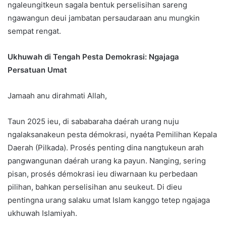
ngaleungitkeun sagala bentuk perselisihan sareng
ngawangun deui jambatan persaudaraan anu mungkin
sempat rengat.
Ukhuwah di Tengah Pesta Demokrasi: Ngajaga
Persatuan Umat
Jamaah anu dirahmati Allah,
Taun 2025 ieu, di sababaraha daérah urang nuju
ngalaksanakeun pesta démokrasi, nyaéta Pemilihan Kepala
Daerah (Pilkada). Prosés penting dina nangtukeun arah
pangwangunan daérah urang ka payun. Nanging, sering
pisan, prosés démokrasi ieu diwarnaan ku perbedaan
pilihan, bahkan perselisihan anu seukeut. Di dieu
pentingna urang salaku umat Islam kanggo tetep ngajaga
ukhuwah Islamiyah.