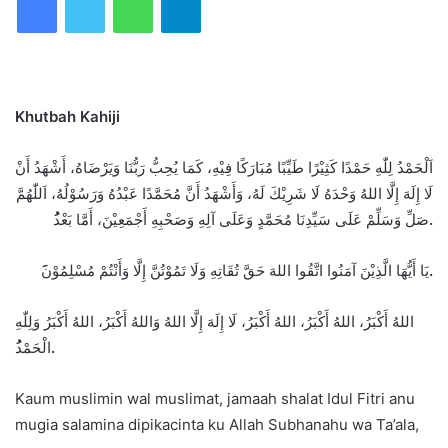
Khutbah Kahiji
اَلْحَمْدُ لِلّٰهِ حَمْدًا كَثِيْرًا طَيِّبًا مُبَارَكًا فِيْهِ، كَمَا يُحِبُّ رَبُّنَا وَيَرْضَاهُ، أَشْهَدُ أَنْ
لَا إِلَهَ إِلَّا اللهُ وَحْدَهُ لَا شَرِيْكَ لَهُ، وَأَشْهَدُ أَنَّ مُحَمَّدًا عَبْدُهُ وَرَسُوْلُهُ، اَللّٰهُمَّ
صَلِّ وَسَلِّمْ عَلَى سَيِّدِنَا مُحَمَّدٍ وَعَلَى آلِهِ وَصَحْبِهِ أَجْمَعِيْنَ، أَمَّا بَعْد
ُ.
يَا أَيُّهَا الَّذِيْنَ آمَنُوا اتَّقُوا اللهَ حَقَّ تُقَاتِهِ وَلَا تَمُوْتُنَّ إِلَّا وَأَنْتُمْ مُسْلِمُوْن
َ.
اللهُ أَكْبَرُ، اللهُ أَكْبَرُ، اللهُ أَكْبَرُ، لَا إِلَهَ إِلَّا اللهُ وَاللهُ أَكْبَرُ، اللهُ أَكْبَرُ وَلِلّٰهِ
الْحَمْد
ُ.
Kaum muslimin wal muslimat, jamaah shalat Idul Fitri anu
mugia salamina dipikacinta ku Allah Subhanahu wa Ta’ala,