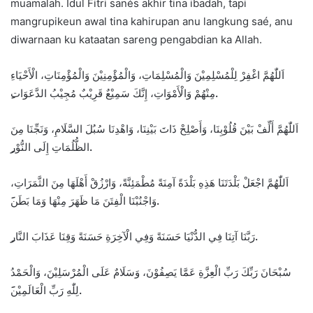
muamalah. Idul Fitri sanés akhir tina ibadah, tapi
mangrupikeun awal tina kahirupan anu langkung saé, anu
diwarnaan ku kataatan sareng pengabdian ka Allah.
اَللّٰهُمَّ اغْفِرْ لِلْمُسْلِمِيْنَ وَالْمُسْلِمَاتِ، وَالْمُؤْمِنِيْنَ وَالْمُؤْمِنَاتِ، الْأَحْيَاءِ
مِنْهُمْ وَالْأَمْوَاتِ، إِنَّكَ سَمِيْعٌ قَرِيْبٌ مُجِيْبُ الدَّعَوَات
ِ.
اَللّٰهُمَّ أَلِّفْ بَيْنَ قُلُوْبِنَا، وَأَصْلِحْ ذَاتَ بَيْنِنَا، وَاهْدِنَا سُبُلَ السَّلَامِ، وَنَجِّنَا مِنَ
الظُّلُمَاتِ إِلَى النُّوْر
ِ.
اَللّٰهُمَّ اجْعَلْ بَلْدَتَنَا هَذِهِ بَلْدَةً آمِنَةً مُطْمَئِنَّةً، وَارْزُقْ أَهْلَهَا مِنَ الثَّمَرَاتِ،
وَاجْنُبْنَا الْفِتَنَ مَا ظَهَرَ مِنْهَا وَمَا بَطَن
َ.
رَبَّنَا آتِنَا فِي الدُّنْيَا حَسَنَةً وَفِي الْآخِرَةِ حَسَنَةً وَقِنَا عَذَابَ النَّار
ِ.
سُبْحَانَ رَبِّكَ رَبِّ الْعِزَّةِ عَمَّا يَصِفُوْنَ، وَسَلَامٌ عَلَى الْمُرْسَلِيْنَ، وَالْحَمْدُ
لِلّٰهِ رَبِّ الْعَالَمِيْن
َ.