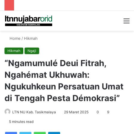
Searc
M
for
Home
/
Hikmah
Hikmah
Ngaji
“Ngamumulé Deui Fitrah,
Ngahémat Ukhuwah:
Ngukuhkeun Persatuan Umat
di Tengah Pesta Démokrasi”
LTN NU Kab. Tasikmalaya
29 Maret 2025
0
9
5 minutes read
Facebook
Twitter
WhatsApp
Telegram