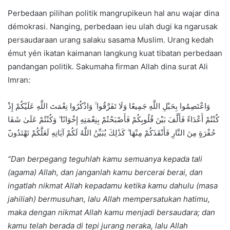
Perbedaan pilihan politik mangrupikeun hal anu wajar dina
démokrasi. Nanging, perbedaan ieu ulah dugi ka ngarusak
persaudaraan urang salaku sasama Muslim. Urang kedah
émut yén ikatan kaimanan langkung kuat tibatan perbedaan
pandangan politik. Sakumaha firman Allah dina surat Ali
Imran:
وَاعْتَصِمُوا بِحَبْلِ اللَّهِ جَمِيعًا وَلَا تَفَرَّقُوا ۚ وَاذْكُرُوا نِعْمَتَ اللَّهِ عَلَيْكُمْ إِذْ
كُنْتُمْ أَعْدَاءً فَأَلَّفَ بَيْنَ قُلُوبِكُمْ فَأَصْبَحْتُمْ بِنِعْمَتِهِ إِخْوَانًا ۖ وَكُنْتُمْ عَلَىٰ شَفَا
حُفْرَةٍ مِنَ النَّارِ فَأَنْقَذَكُمْ مِنْهَا ۗ كَذَٰلِكَ يُبَيِّنُ اللَّهُ لَكُمْ آيَاتِهِ لَعَلَّكُمْ تَهْتَدُون
“Dan berpegang teguhlah kamu semuanya kepada tali
(agama) Allah, dan janganlah kamu bercerai berai, dan
ingatlah nikmat Allah kepadamu ketika kamu dahulu (masa
jahiliah) bermusuhan, lalu Allah mempersatukan hatimu,
maka dengan nikmat Allah kamu menjadi bersaudara; dan
kamu telah berada di tepi jurang neraka, lalu Allah