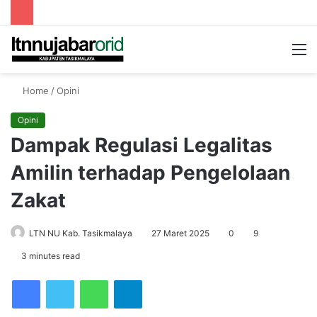
Searc
M
for
Home
/
Opini
Opini
Dampak Regulasi Legalitas
Amilin terhadap Pengelolaan
Zakat
LTN NU Kab. Tasikmalaya
27 Maret 2025
0
9
3 minutes read
Facebook
Twitter
WhatsApp
Telegram