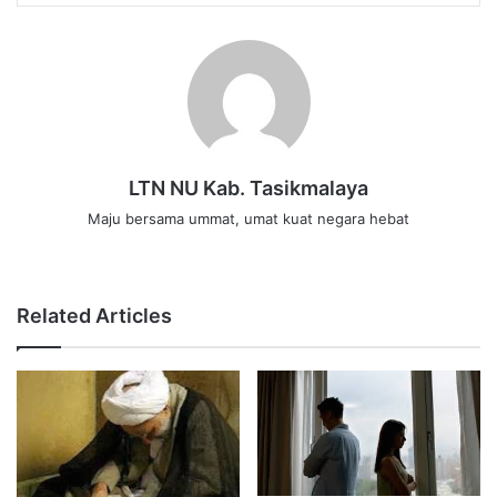
LTN NU Kab. Tasikmalaya
Maju bersama ummat, umat kuat negara hebat
W
e
b
Related Articles
s
i
t
e