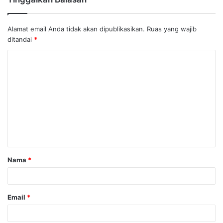
Alamat email Anda tidak akan dipublikasikan.
Ruas yang wajib
ditandai
*
K
o
m
e
n
t
a
Nama
*
r
*
Email
*