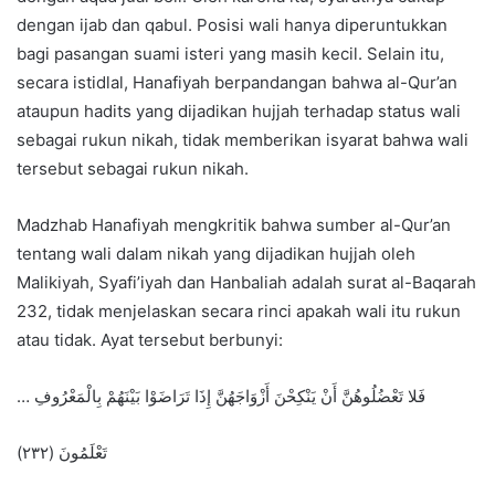
dengan ijab dan qabul. Posisi wali hanya diperuntukkan
bagi pasangan suami isteri yang masih kecil. Selain itu,
secara istidlal, Hanafiyah berpandangan bahwa al-Qur’an
ataupun hadits yang dijadikan hujjah terhadap status wali
sebagai rukun nikah, tidak memberikan isyarat bahwa wali
tersebut sebagai rukun nikah.
Madzhab Hanafiyah mengkritik bahwa sumber al-Qur’an
tentang wali dalam nikah yang dijadikan hujjah oleh
Malikiyah, Syafi’iyah dan Hanbaliah adalah surat al-Baqarah
232, tidak menjelaskan secara rinci apakah wali itu rukun
atau tidak. Ayat tersebut berbunyi:
… فَلا تَعْضُلُوهُنَّ أَنْ يَنْكِحْنَ أَزْوَاجَهُنَّ إِذَا تَرَاضَوْا بَيْنَهُمْ بِالْمَعْرُوفِ
تَعْلَمُونَ (۲۳۲)