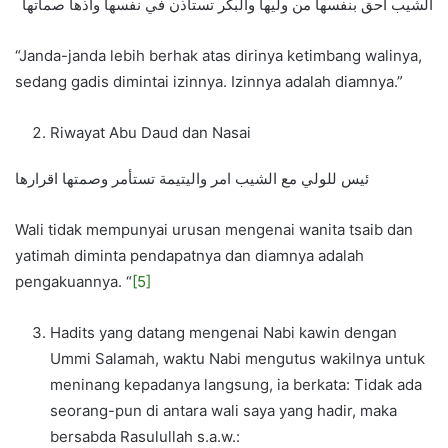
الشيب احق بنفسها من وليها والبكر تستأذن في نفسها واذها صماتها
“Janda-janda lebih berhak atas dirinya ketimbang walinya,
sedang gadis dimintai izinnya. Izinnya adalah diamnya.”
Riwayat Abu Daud dan Nasai
ئيس للولي مع الشيب امر واليتيمة تستأمر وصمتها اقرارها
Wali tidak mempunyai urusan mengenai wanita tsaib dan
yatimah diminta pendapatnya dan diamnya adalah
pengakuannya. “
[5]
Hadits yang datang mengenai Nabi kawin dengan
Ummi Salamah, waktu Nabi mengutus wakilnya untuk
meninang kepadanya langsung, ia berkata: Tidak ada
seorang-pun di antara wali saya yang hadir, maka
bersabda Rasulullah s.a.w.: