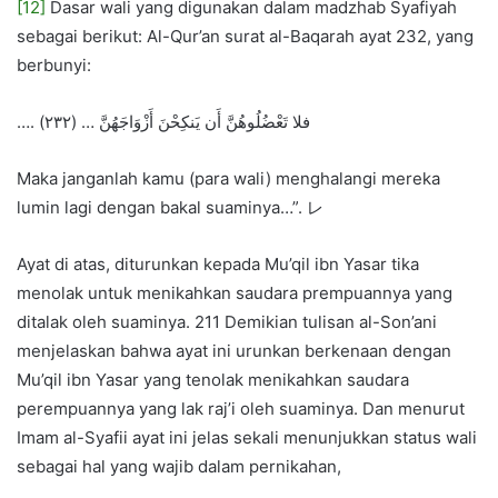
[12]
Dasar wali yang digunakan dalam madzhab Syafiyah
sebagai berikut: Al-Qur’an surat al-Baqarah ayat 232, yang
berbunyi:
…. فلا تَعْضُلُوهُنَّ أَن يَنكِحْنَ أَزْوَاجَهُنَّ … (۲۳۲)
Maka janganlah kamu (para wali) menghalangi mereka
lumin lagi dengan bakal suaminya…”. レ
Ayat di atas, diturunkan kepada Mu’qil ibn Yasar tika
menolak untuk menikahkan saudara prempuannya yang
ditalak oleh suaminya. 211 Demikian tulisan al-Son’ani
menjelaskan bahwa ayat ini urunkan berkenaan dengan
Mu’qil ibn Yasar yang tenolak menikahkan saudara
perempuannya yang lak raj’i oleh suaminya. Dan menurut
Imam al-Syafii ayat ini jelas sekali menunjukkan status wali
sebagai hal yang wajib dalam pernikahan,