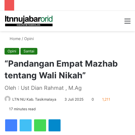
Searc
M
for
Home
/
Opini
Opini
Santai
“Pandangan Empat Mazhab
tentang Wali Nikah”
Oleh : Ust Dian Rahmat , M.Ag
LTN NU Kab. Tasikmalaya
3 Juli 2025
0
1,211
17 minutes read
Facebook
Twitter
WhatsApp
Telegram