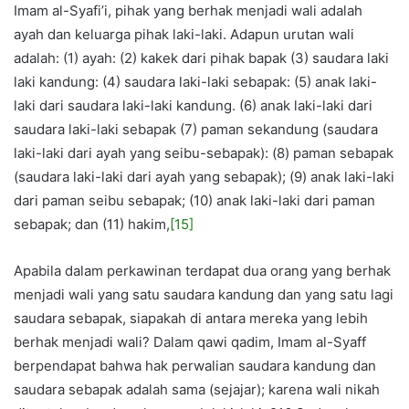
Imam al-Syafi’i, pihak yang berhak menjadi wali adalah
ayah dan keluarga pihak laki-laki. Adapun urutan wali
adalah: (1) ayah: (2) kakek dari pihak bapak (3) saudara laki
laki kandung: (4) saudara laki-laki sebapak: (5) anak laki-
laki dari saudara laki-laki kandung. (6) anak laki-laki dari
saudara laki-laki sebapak (7) paman sekandung (saudara
laki-laki dari ayah yang seibu-sebapak): (8) paman sebapak
(saudara laki-laki dari ayah yang sebapak); (9) anak laki-laki
dari paman seibu sebapak; (10) anak laki-laki dari paman
sebapak; dan (11) hakim,
[15]
Apabila dalam perkawinan terdapat dua orang yang berhak
menjadi wali yang satu saudara kandung dan yang satu lagi
saudara sebapak, siapakah di antara mereka yang lebih
berhak menjadi wali? Dalam qawi qadim, Imam al-Syaff
berpendapat bahwa hak perwalian saudara kandung dan
saudara sebapak adalah sama (sejajar); karena wali nikah