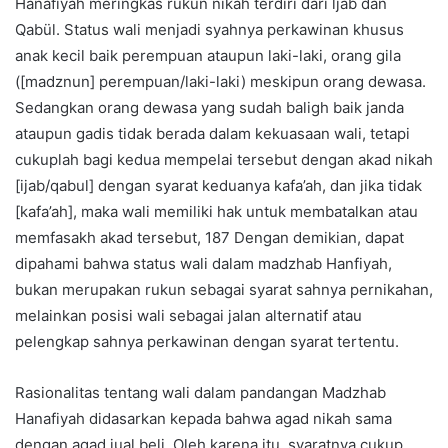
Hanafiyah meringkas rukun nikah terdiri dari ljab dan
Qabül. Status wali menjadi syahnya perkawinan khusus
anak kecil baik perempuan ataupun laki-laki, orang gila
([madznun] perempuan/laki-laki) meskipun orang dewasa.
Sedangkan orang dewasa yang sudah baligh baik janda
ataupun gadis tidak berada dalam kekuasaan wali, tetapi
cukuplah bagi kedua mempelai tersebut dengan akad nikah
[ijab/qabul] dengan syarat keduanya kafa’ah, dan jika tidak
[kafa’ah], maka wali memiliki hak untuk membatalkan atau
memfasakh akad tersebut, 187 Dengan demikian, dapat
dipahami bahwa status wali dalam madzhab Hanfiyah,
bukan merupakan rukun sebagai syarat sahnya pernikahan,
melainkan posisi wali sebagai jalan alternatif atau
pelengkap sahnya perkawinan dengan syarat tertentu.
Rasionalitas tentang wali dalam pandangan Madzhab
Hanafiyah didasarkan kepada bahwa agad nikah sama
dengan aqad jual beli. Oleh karena itu, syaratnya cukup