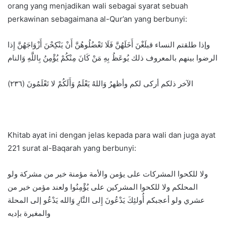
orang yang menjadikan wali sebagai syarat sebuah
perkawinan sebagaimana al-Qur’an yang berbunyi:
وإذا طلقتم النساء قبلَغْنَ أَخَلَهُنَّ فَلَا تَعْضُلُوهُنَّ أَنْ يَنْكِحْنَ أَزْوَاجَهُنَّ إِذا
الرضوا بينهم بالمعروف ذلك يُوعَظُ بِهِ مَنْ كَانَ مِنْكُمْ يُؤْمِنُ بِاللَّهِ وَالنام
الآخر ذلكم أركى لكم وأظهرُ وَاللهُ يَعْلَمُ وَأَلَكُمْ لا تَعْلَمُونَ (٢٣٦)
Khitab ayat ini dengan jelas kepada para wali dan juga ayat
221 surat al-Baqarah yang berbunyi:
ولا للكحوا المشركات على يؤمن والأمة مؤمنة خير من مشركة ولو
المحلكم ولا للكحوا المشركين على يُؤْمِنُوا ولعند مؤمن خير من
عشري ولو أعجبكم أُولئِكَ يَدْعُونَ إِلى النَّارِ وَالله يَدْعُو إلى المحلة
والمغيرة بإديه