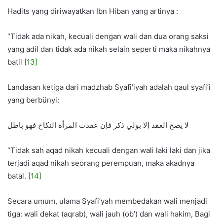
Hadits yang diriwayatkan Ibn Hiban yang artinya :
“Tidak ada nikah, kecuali dengan wali dan dua orang saksi
yang adil dan tidak ada nikah selain seperti maka nikahnya
batil
[13]
Landasan ketiga dari madzhab Syafi’iyah adalah qaul syafi’i
yang berbünyi:
لا يصح العقد إلا بولي ذكر فإن عقدت المرأة النكاح فهو باطل
“Tidak sah aqad nikah kecuali dengan wali laki laki dan jika
terjadi aqad nikah seorang perempuan, maka akadnya
batal.
[14]
Secara umum, ulama Syafi’yah membedakan wali menjadi
tiga: wali dekat (aqrab), wali jauh (ob’) dan wali hakim, Bagi