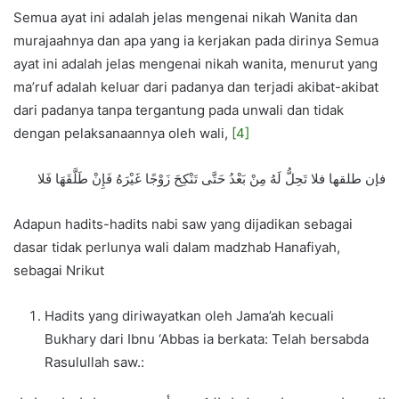
Semua ayat ini adalah jelas mengenai nikah Wanita dan
murajaahnya dan apa yang ia kerjakan pada dirinya Semua
ayat ini adalah jelas mengenai nikah wanita, menurut yang
ma’ruf adalah keluar dari padanya dan terjadi akibat-akibat
dari padanya tanpa tergantung pada unwali dan tidak
dengan pelaksanaannya oleh wali,
[4]
فإن طلقها فلا تَحِلُّ لَهُ مِنْ بَعْدُ حَتَّى تَنْكِحَ زَوْجًا غَيْرَهُ فَإِنْ طَلَّقَهَا فَلا
Adapun hadits-hadits nabi saw yang dijadikan sebagai
dasar tidak perlunya wali dalam madzhab Hanafiyah,
sebagai Nrikut
Hadits yang diriwayatkan oleh Jama’ah kecuali
Bukhary dari Ibnu ‘Abbas ia berkata: Telah bersabda
Rasulullah saw.: