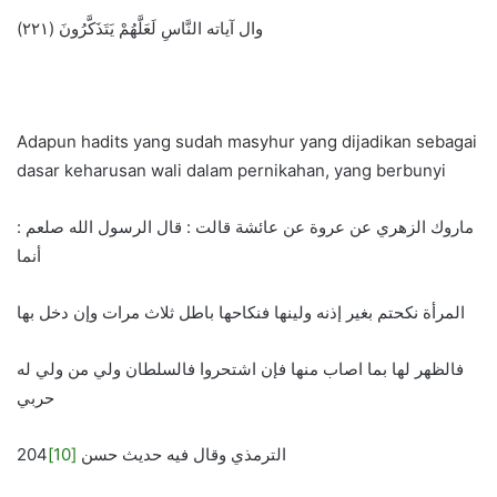
وال آياته النَّاسِ لَعَلَّهُمْ يَتَذَكَّرُونَ (۲۲۱)
Adapun hadits yang sudah masyhur yang dijadikan sebagai
dasar keharusan wali dalam pernikahan, yang berbunyi
ماروك الزهري عن عروة عن عائشة قالت : قال الرسول الله صلعم :
أنما
المرأة نكحتم بغير إذنه ولينها فنكاحها باطل ثلاث مرات وإن دخل بها
فالظهر لها بما اصاب منها فإن اشتحروا فالسلطان ولي من ولي له
حربي
204
[10]
الترمذي وقال فيه حديث حسن