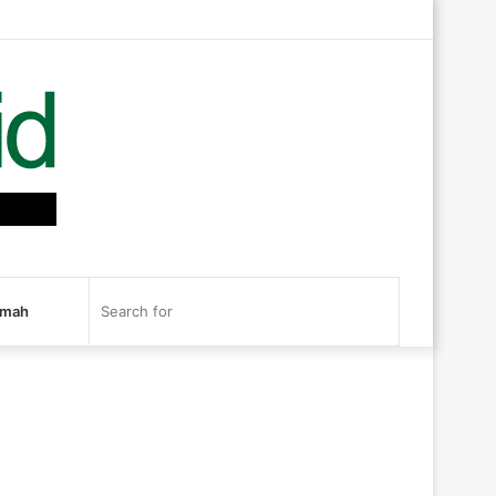
Log
Random
Sidebar
In
Article
RSS
Search
kmah
for