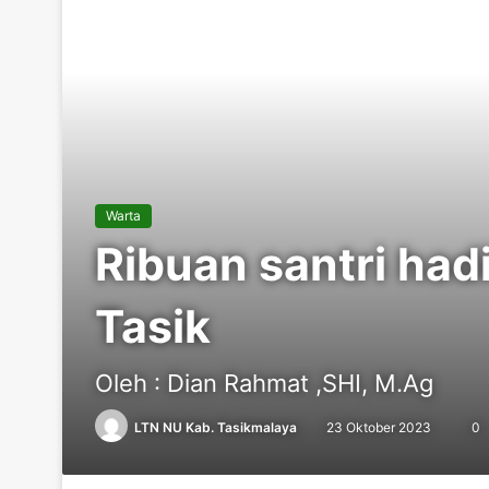
Warta
Ribuan santri had
Tasik
Oleh : Dian Rahmat ,SHI, M.Ag
LTN NU Kab. Tasikmalaya
23 Oktober 2023
0