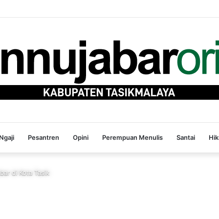
Ngaji
Pesantren
Opini
Perempuan Menulis
Santai
Hi
bar di Kota Tasik