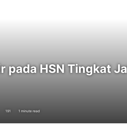
ir pada HSN Tingkat Ja
191
1 minute read