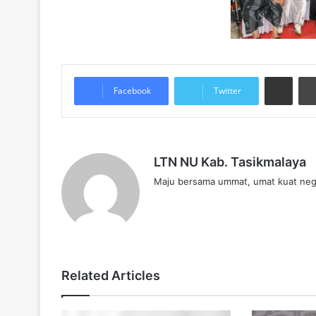
Share via Email
Facebook
Twitter
LTN NU Kab. Tasikmalaya
Maju bersama ummat, umat kuat neg
W
e
b
s
i
Related Articles
t
e