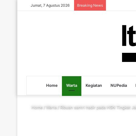
Jumat, 7 Agustus 2026
Breaking News
Home
Warta
Kegiatan
NUPedia
Home
/
Warta
/
Ribuan santri hadir pada HSN Tingkat Ja