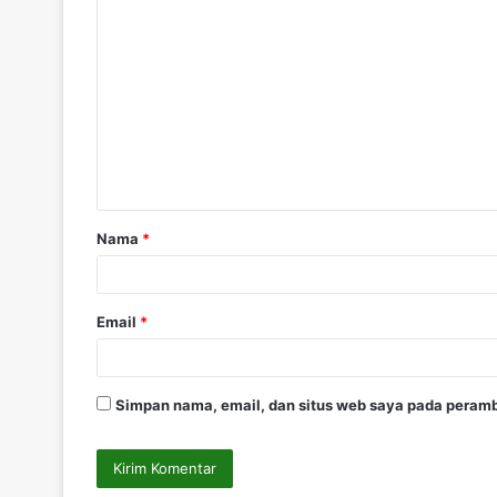
K
o
m
e
n
t
a
Nama
*
r
*
Email
*
Simpan nama, email, dan situs web saya pada peramb