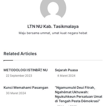
LTN NU Kab. Tasikmalaya
Maju bersama ummat, umat kuat negara hebat
W
e
b
Related Articles
s
i
t
METODOLOGI ISTINBĀṬ NU
Sejarah Puasa
e
22 September 2023
4 Maret 2024
Kunci Memahami Pasangan
“Ngamumulé Deui Fitrah,
Ngahémat Ukhuwah:
30 Maret 2024
Ngukuhkeun Persatuan Umat
di Tengah Pesta Démokrasi”