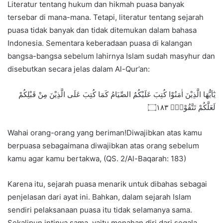
Literatur tentang hukum dan hikmah puasa banyak
tersebar di mana-mana. Tetapi, literatur tentang sejarah
puasa tidak banyak dan tidak ditemukan dalam bahasa
Indonesia. Sementara keberadaan puasa di kalangan
bangsa-bangsa sebelum lahirnya Islam sudah masyhur dan
disebutkan secara jelas dalam Al-Qur’an:
يٰٓاَيُّهَا الَّذِيْنَ اٰمَنُوْا كُتِبَ عَلَيْكُمُ الصِّيَامُ كَمَا كُتِبَ عَلَى الَّذِيْنَ مِنْ قَبْلِكُمْ
لَعَلَّكُمْ تَتَّقُوْنَۙ ۝١٨٣
Wahai orang-orang yang beriman!Diwajibkan atas kamu
berpuasa sebagaimana diwajibkan atas orang sebelum
kamu agar kamu bertakwa, (QS. 2/Al-Baqarah: 183)
Karena itu, sejarah puasa menarik untuk dibahas sebagai
penjelasan dari ayat ini. Bahkan, dalam sejarah Islam
sendiri pelaksanaan puasa itu tidak selamanya sama.
Sekalipun intinya sama, yaitu menahan diri dari segala