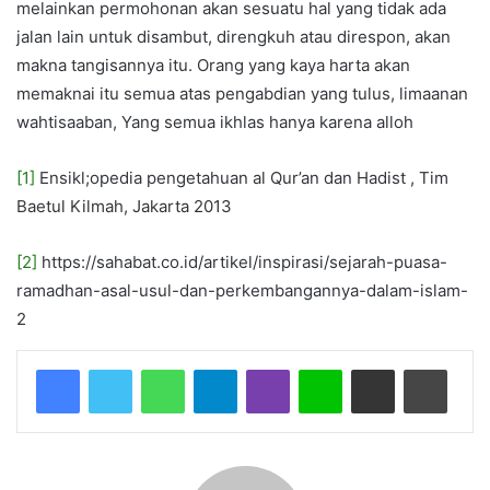
melainkan permohonan akan sesuatu hal yang tidak ada
jalan lain untuk disambut, direngkuh atau direspon, akan
makna tangisannya itu. Orang yang kaya harta akan
memaknai itu semua atas pengabdian yang tulus, limaanan
wahtisaaban, Yang semua ikhlas hanya karena alloh
[1]
Ensikl;opedia pengetahuan al Qur’an dan Hadist , Tim
Baetul Kilmah, Jakarta 2013
[2]
https://sahabat.co.id/artikel/inspirasi/sejarah-puasa-
ramadhan-asal-usul-dan-perkembangannya-dalam-islam-
2
WhatsApp
Telegram
Viber
Line
Share via Email
Print