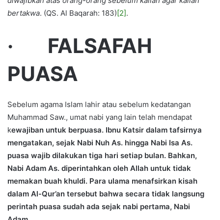
diwajibkan atas orang-orang sebelum kalian agar kalian
bertakwa
. (QS. Al Baqarah: 183)
[2]
.
· FALSAFAH
PUASA
Sebelum agama Islam lahir atau sebelum kedatangan
Muhammad Saw., umat nabi yang lain telah mendapat
k
ewajiban untuk berpuasa. Ibnu Katsir dalam tafsirnya
mengatakan, sejak Nabi Nuh As. hingga Nabi Isa As.
puasa wajib dilakukan tiga hari setiap bulan. Bahkan,
Nabi Adam As. diperintahkan oleh Allah untuk tidak
memakan buah khuldi. Para ulama menafsirkan kisah
dalam Al-Qur’an tersebut bahwa secara tidak langsung
perintah puasa sudah ada sejak nabi pertama, Nabi
Adam.