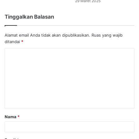
29 Maret 2025
Tinggalkan Balasan
Alamat email Anda tidak akan dipublikasikan.
Ruas yang wajib
ditandai
*
K
o
m
e
n
t
a
Nama
*
r
*