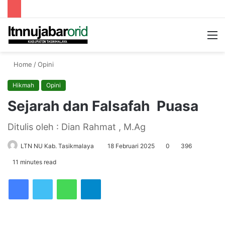
Searc
M
for
Home
/
Opini
Hikmah
Opini
Sejarah dan Falsafah Puasa
Ditulis oleh : Dian Rahmat , M.Ag
LTN NU Kab. Tasikmalaya
18 Februari 2025
0
396
11 minutes read
Facebook
Twitter
WhatsApp
Telegram